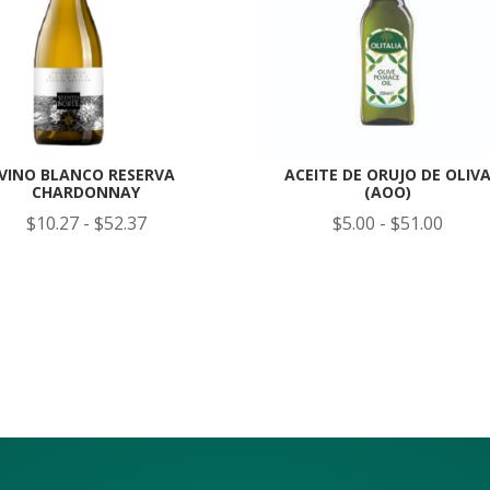
VINO BLANCO RESERVA
ACEITE DE ORUJO DE OLIV
CHARDONNAY
(AOO)
Rango
Rang
$
10.27
-
$
52.37
$
5.00
-
$
51.00
de
de
precios:
precio
desde
desde
$10.27
$5.00
hasta
hasta
$52.37
$51.0