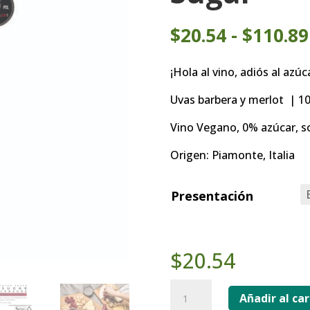
$
20.54
-
$
110.89
¡Hola al vino, adiós al azúc
Uvas barbera y merlot | 10
Vino Vegano, 0% azúcar, so
Origen: Piamonte, Italia
Presentación
$
20.54
Vino
Añadir al car
Tinto