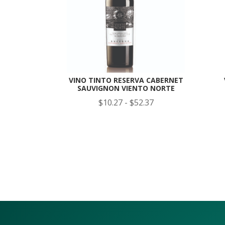
VINO TINTO RESERVA CABERNET
SAUVIGNON VIENTO NORTE
Rango
$
10.27
-
$
52.37
de
precios:
desde
$10.27
hasta
$52.37