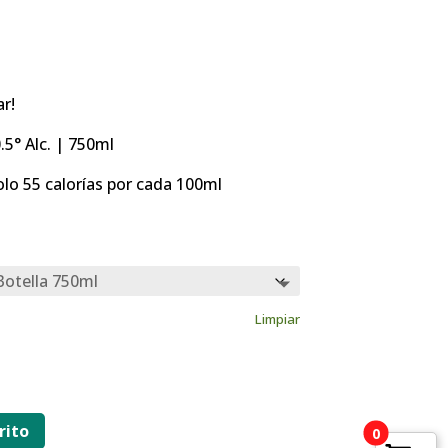
Rango
de
precios:
ar!
desde
$20.54
.5° Alc. | 750ml
hasta
lo 55 calorías por cada 100ml
$110.89
Limpiar
rito
0