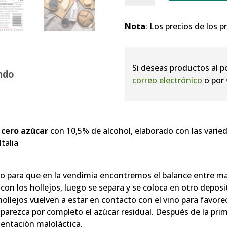
PURE
Zero
Nota
: Los precios de los 
Sugar
cantidad
Si deseas productos al p
ndo
correo electrónico
o por
o
cero azúcar
con 10,5% de alcohol, elaborado con las varie
talia
o para que en la vendimia encontremos el balance entre ma
on los hollejos, luego se separa y se coloca en otro depos
ollejos vuelven a estar en contacto con el vino para favorec
parezca por completo el azúcar residual. Después de la pri
rmentación maloláctica.