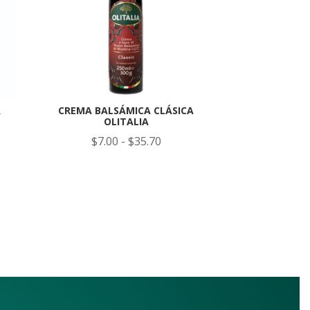
A
CREMA BALSÁMICA CLÁSICA
OLITALIA
o
Rango
$
7.00
-
$
35.70
de
s:
precios:
desde
$7.00
hasta
0
$35.70