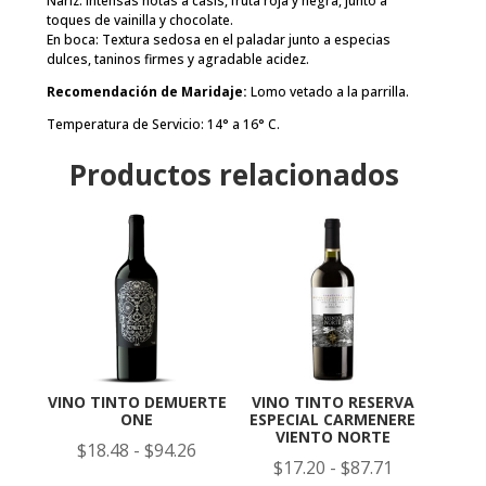
Nariz: Intensas notas a casis, fruta roja y negra, junto a
toques de vainilla y chocolate.
En boca: Textura sedosa en el paladar junto a especias
dulces, taninos firmes y agradable acidez.
Recomendación de Maridaje:
Lomo vetado a la parrilla.
Temperatura de Servicio: 14° a 16° C.
Productos relacionados
VINO TINTO DEMUERTE
VINO TINTO RESERVA
ONE
ESPECIAL CARMENERE
VIENTO NORTE
Rango
$
18.48
-
$
94.26
Rango
$
17.20
-
$
87.71
de