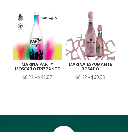
de
precios:
precios:
desde
desde
$18.48
$17.20
hasta
hasta
$94.26
$87.71
MARINA PARTY
MARINA ESPUMANTE
MOSCATO FRIZZANTE
ROSADO
Rango
Rango
$
8.21
-
$
41.87
$
6.42
-
$
69.39
de
de
precios:
precios:
desde
desde
$8.21
$6.42
hasta
hasta
$41.87
$69.39