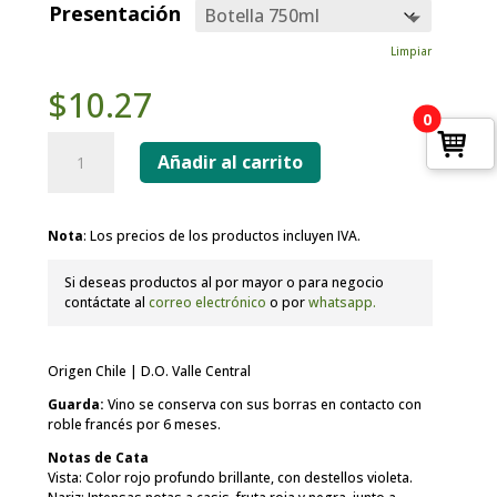
hasta
Presentación
$52.37
Limpiar
$
10.27
0
Vino
Tinto
Añadir al carrito
Reserva
Cabernet
Sauvignon
Nota
: Los precios de los productos incluyen IVA.
Viento
Norte
cantidad
Si deseas productos al por mayor o para negocio
contáctate al
correo electrónico
o por
whatsapp.
Origen Chile | D.O. Valle Central
Guarda:
Vino se conserva con sus borras en contacto con
roble francés por 6 meses.
Notas de Cata
Vista: Color rojo profundo brillante, con destellos violeta.