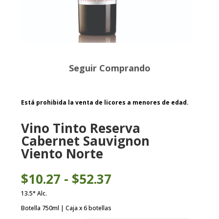
Seguir Comprando
Está prohibida la venta de licores a menores de edad.
Vino Tinto Reserva
Cabernet Sauvignon
Viento Norte
Rango
$
10.27
-
$
52.37
de
precios:
13.5° Alc.
desde
Botella 750ml | Caja x 6 botellas
$10.27