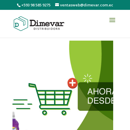
+593 98 585 9275
ventasweb@dimevar.com.ec