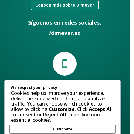
Conoce más sobre Dimevar
Síguenos en redes sociales:
/dimevar.ec

Contáctanos
We respect your privacy
Cookies help us improve your experience,
Atención al Cliente:
(+593) 98 585 9275
deliver personalized content, and analyze
traffic. You can choose which cookies to
Ventas:
(+593) 98 013 2769
allow by clicking
Customize
. Click
Accept All
to consent or
Reject All
to decline non-
essential cookies.
Servicio al cliente
Customize
Email:
ventasweb@dimevar.com.ec