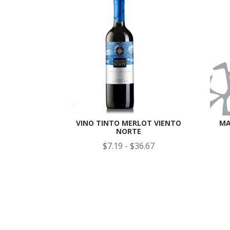
VINO TINTO MERLOT VIENTO
MA
NORTE
Rango
$
7.19
-
$
36.67
de
precios:
desde
$7.19
hasta
$36.67