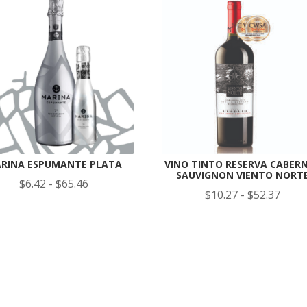
RINA ESPUMANTE PLATA
VINO TINTO RESERVA CABER
SAUVIGNON VIENTO NORT
Rango
$
6.42
-
$
65.46
Rang
$
10.27
-
$
52.37
de
de
precios:
preci
desde
desd
$6.42
$10.
hasta
hast
$65.46
$52.