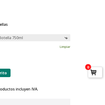
ngo
ecios:
ellas
sde
.21
sta
1.87
Limpiar
0
rito
productos incluyen IVA.