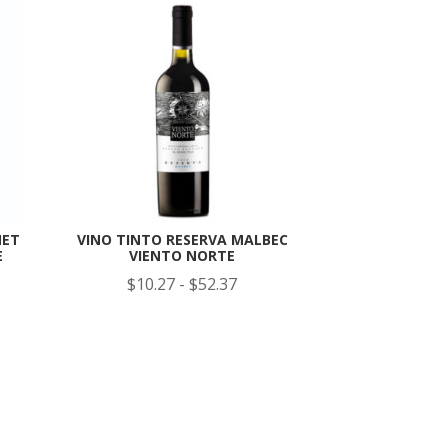
NET
VINO TINTO RESERVA MALBEC
E
VIENTO NORTE
o
Rango
$
10.27
-
$
52.37
de
os:
precios:
e
desde
27
$10.27
a
hasta
37
$52.37