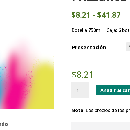
Ra
$
8.21
-
$
41.87
de
pr
Botella 750ml | Caja: 6 bot
de
$8
Presentación
ha
$4
$
8.21
Marina
Añadir al car
Party
Moscato
Frizzante
Nota
: Los precios de los 
cantidad
ndo