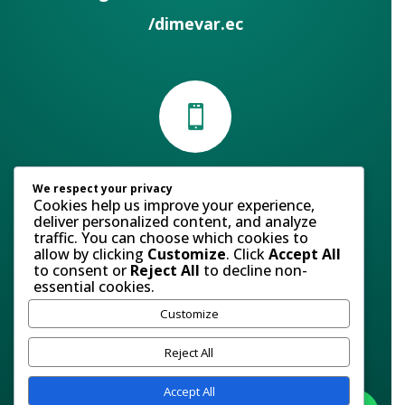
/dimevar.ec

Contáctanos
We respect your privacy
Cookies help us improve your experience,
Atención al Cliente:
(+593) 98 585 9275
deliver personalized content, and analyze
traffic. You can choose which cookies to
Ventas:
(+593) 98 013 2769
allow by clicking
Customize
. Click
Accept All
to consent or
Reject All
to decline non-
essential cookies.
Servicio al cliente
Customize
Email:
ventasweb@dimevar.com.ec
Políticas de devolución
|
Politicas de privacidad
Términos y condiciones
Reject All
Accept All