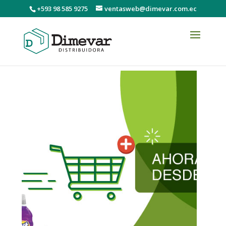
+593 98 585 9275
ventasweb@dimevar.com.ec