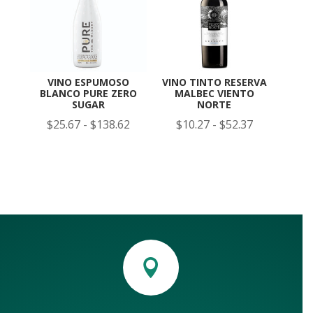
hasta
hasta
$48.45
$104.75
VINO ESPUMOSO
VINO TINTO RESERVA
BLANCO PURE ZERO
MALBEC VIENTO
SUGAR
NORTE
Rango
Rango
$
25.67
-
$
138.62
$
10.27
-
$
52.37
de
de
precios:
precios:
desde
desde
$25.67
$10.27
hasta
hasta
$138.62
$52.37
