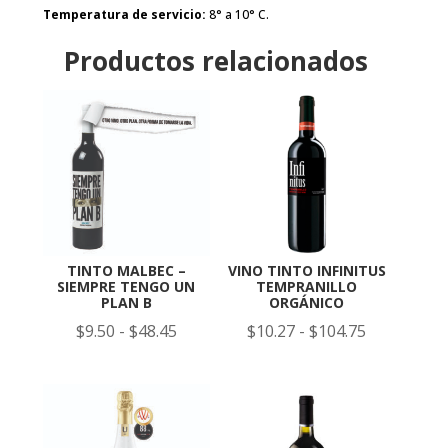
Temperatura de servicio:
8° a 10° C.
Productos relacionados
TINTO MALBEC –
VINO TINTO INFINITUS
SIEMPRE TENGO UN
TEMPRANILLO
PLAN B
ORGÁNICO
Rango
Rango
$
9.50
-
$
48.45
$
10.27
-
$
104.75
de
de
precios:
precios:
desde
desde
$9.50
$10.27