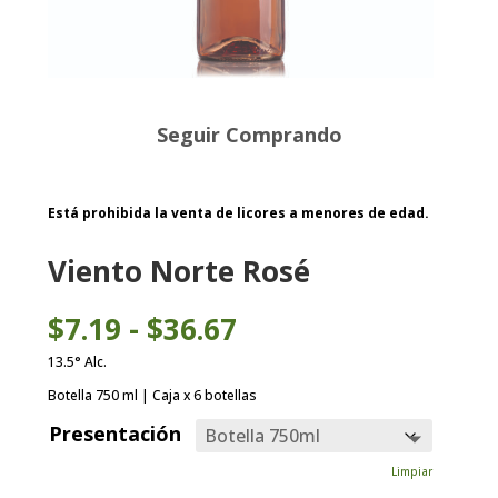
Seguir Comprando
Está prohibida la venta de licores a menores de edad.
Viento Norte Rosé
Rango
$
7.19
-
$
36.67
de
precios:
13.5° Alc.
desde
Botella 750 ml | Caja x 6 botellas
$7.19
hasta
Presentación
$36.67
Limpiar