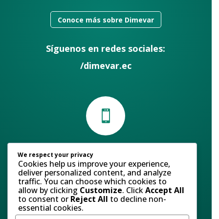
Conoce más sobre Dimevar
Síguenos en redes sociales:
/dimevar.ec

Contáctanos
We respect your privacy
Cookies help us improve your experience,
Atención al Cliente:
(+593) 98 585 9275
deliver personalized content, and analyze
traffic. You can choose which cookies to
Ventas:
(+593) 98 013 2769
allow by clicking
Customize
. Click
Accept All
to consent or
Reject All
to decline non-
essential cookies.
Servicio al cliente