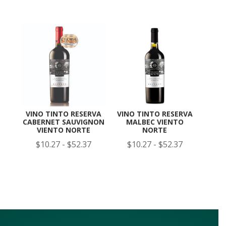
precios:
de
desde
precios:
$18.48
desde
hasta
$10.27
$94.26
hasta
$104.75
VINO TINTO RESERVA
VINO TINTO RESERVA
CABERNET SAUVIGNON
MALBEC VIENTO
VIENTO NORTE
NORTE
Rango
Rango
$
10.27
-
$
52.37
$
10.27
-
$
52.37
de
de
precios:
precios:
desde
desde
$10.27
$10.27
hasta
hasta
$52.37
$52.37