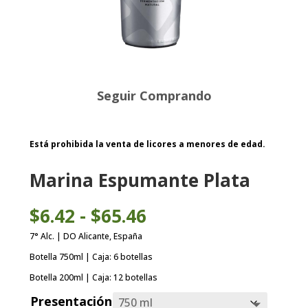
Seguir Comprando
Está prohibida la venta de licores a menores de edad.
Marina Espumante Plata
Rango
$
6.42
-
$
65.46
de
precios:
7° Alc. | DO Alicante, España
desde
Botella 750ml | Caja: 6 botellas
$6.42
hasta
Botella 200ml | Caja: 12 botellas
$65.46
Presentación