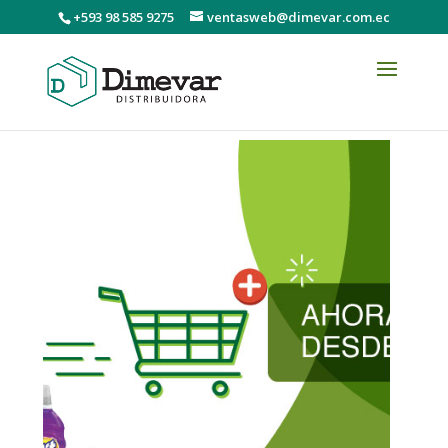
+593 98 585 9275
ventasweb@dimevar.com.ec