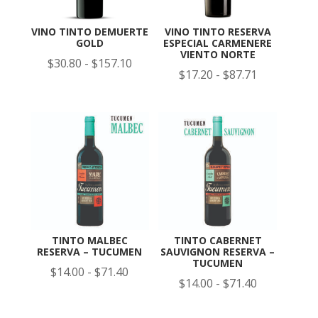
VINO TINTO DEMUERTE
VINO TINTO RESERVA
GOLD
ESPECIAL CARMENERE
VIENTO NORTE
Rango
$
30.80
-
$
157.10
Rango
$
17.20
-
$
87.71
de
de
precios:
precios:
desde
desde
$30.80
$17.20
hasta
hasta
$157.10
$87.71
TINTO MALBEC
TINTO CABERNET
RESERVA – TUCUMEN
SAUVIGNON RESERVA –
TUCUMEN
Rango
$
14.00
-
$
71.40
Rango
$
14.00
-
$
71.40
de
de
precios: