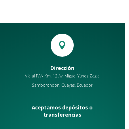
precios:
desde
desde
$14.00
$14.00
hasta
hasta
$71.40
$71.40

Dirección
Vía al PAN Km. 12 Av. Miguel Yúnez Zagia
Samborondón, Guayas, Ecuador
Aceptamos depósitos o
transferencias