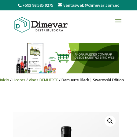
+593 98 585 9275
ventasweb@dimevar.com.ec
Inicio
/
Licores
/
Vinos DEMUERTE
/ Demuerte Black | Swarovski Edition