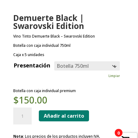
Demuerte Black |
Swarovski Edition
Vino Tinto Demuerte Black – Swarovski Edition
Botella con caja individual 750ml
Caja x 5 unidades
Presentación
Limpiar
Botella con caja individual premium
$
150.00
Demuerte
Black
Añadir al carrito
|
Swarovski
Edition
0
Nota
: Los precios de los productos incluyen IVA.
cantidad