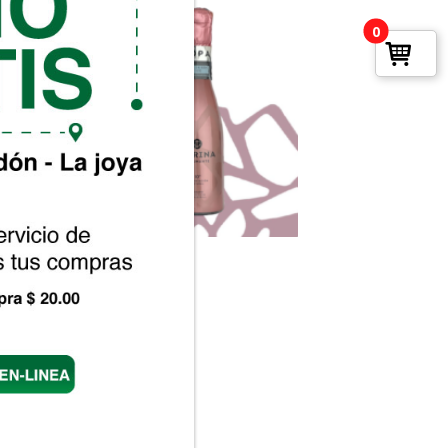
0
ina Espumante Rosado
Rango
2
-
$
69.39
de
precios:
desde
$6.42
hasta
$69.39