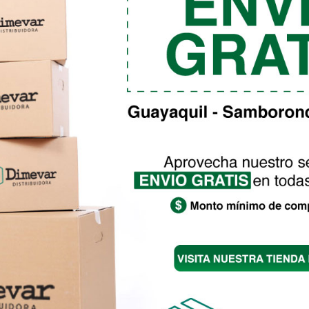
Marina Espumante Plata
Mar
Rango
$
6.42
-
$
65.46
$
6.4
de
precios:
desde
$6.42
hasta
$65.46