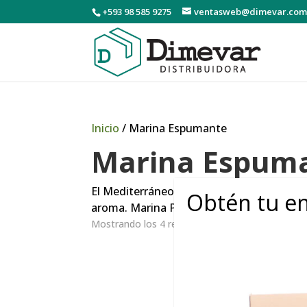
+593 98 585 9275
ventasweb@dimevar.com
Inicio
/ Marina Espumante
Marina Espum
El Mediterráneo más cerca de ti, la marca
Obtén tu en
aroma. Marina Plata ha recibido muchos p
Mostrando los 4 resultados