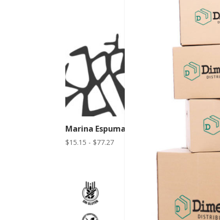
Marina Espumante Brut
Rango
$
15.15
-
$
77.27
de
precios:
desde
$15.15
hasta
$77.27