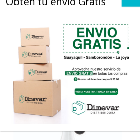
Obtén tu envio Gratis
0
Vino Espumoso Rosado PURE Zero Sugar
Rango
$
25.67
-
$
138.62
de
precios:
desde
$25.67
hasta
$138.62