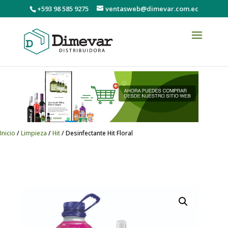
+593 98 585 9275
ventasweb@dimevar.com.ec
Inicio
/
Limpieza
/
Hit
/ Desinfectante Hit Floral