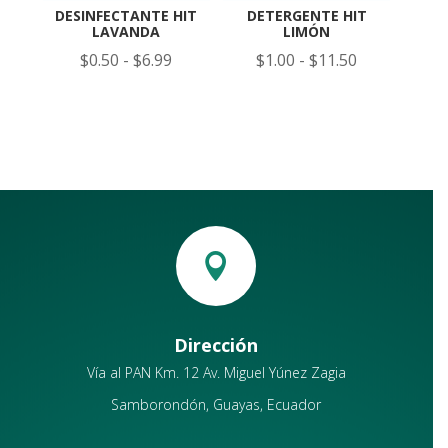
DESINFECTANTE HIT
DETERGENTE HIT
LAVANDA
LIMÓN
Rango
Rango
$
0.50
-
$
6.99
$
1.00
-
$
11.50
de
de
precios:
precios:
desde
desde
$0.50
$1.00
hasta
hasta
$6.99
$11.50

Dirección
Vía al PAN Km. 12 Av. Miguel Yúnez Zagia
Samborondón, Guayas, Ecuador