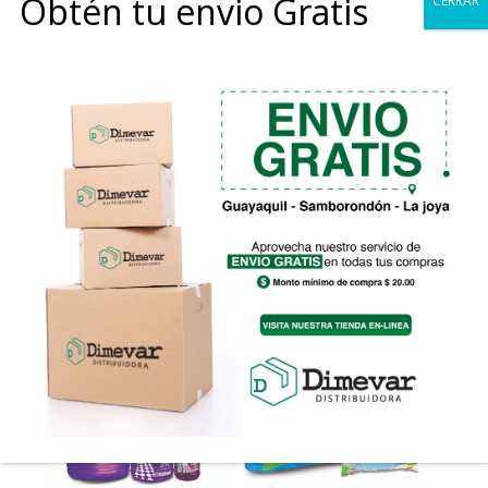
Obtén tu envio Gratis
CERRAR
CLORO HIT
SUAVIZANTE HIT
PRIMAVERAL
Rango
$
0.25
-
$
0.95
$
1.35
de
precios:
desde
$0.25
hasta
$0.95