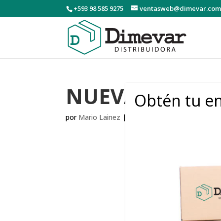
+593 98 585 9275
ventasweb@dimevar.com
NUEVA FRAGAN
Obtén tu en
por
Mario Lainez
|
Ago 3, 2020
|
Hit