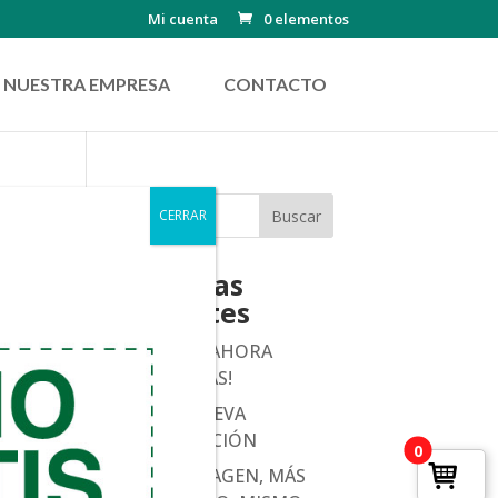
Mi cuenta
0 elementos
NUESTRA EMPRESA
CONTACTO
CERRAR
Entradas
recientes
OLITALIA, AHORA
SOMOS MÁS!
CLORO NUEVA
PRESENTACIÓN
0
¡NUEVA IMAGEN, MÁS