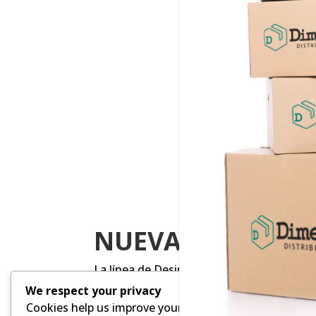
NUEVA FRAGANCI
La línea de Desinfectantes Hit
crece
, y 
fragancia
EUCALIPTO.
We respect your privacy
Cookies help us improve your experience,
Disponible en todas las presentaciones: 27