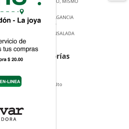
CONTENIDO, MISMO
PRECIO!
NUEVA FRAGANCIA
EUCALIPTO
RECETA: ENSALADA
CAPRESE
Categorías
Hit
Olitalia
Portal del Alto