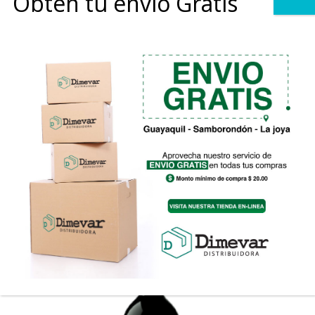
Obtén tu envio Gratis
0
Demuerte Black | Swarovski Edition
Rango
$
150.00
-
$
675.00
de
precios:
desde
$150.00
hasta
$675.00