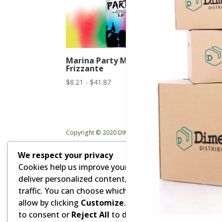
Marina Party Moscato
Frizzante
Rango
$
8.21
-
$
41.87
de
precios:
desde
$8.21
Copyright © 2020 DIMEVAR Cia. Ltda. | Powered by GD
hasta
$41.87
We respect your privacy
Cookies help us improve your experience,
deliver personalized content, and analyze
traffic. You can choose which cookies to
allow by clicking
Customize
. Click
Accept All
to consent or
Reject All
to decline non-