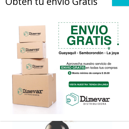
Obtén tu envio Gratis
0
Tinto Cabernet Sauvignon Reserva – Tucumen
Rango
$
14.00
-
$
71.40
de
precios:
desde
$14.00
hasta
$71.40