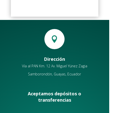
de
de
precios:
precios:
desde
desde
$30.80
$18.48
hasta
hasta
$157.10
$94.26

Dirección
Vía al PAN Km. 12 Av. Miguel Yúnez Zagia
Samborondón, Guayas, Ecuador
Aceptamos depósitos o
transferencias