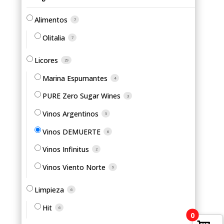
Alimentos
7
Olitalia
7
Licores
29
Marina Espumantes
4
PURE Zero Sugar Wines
3
Vinos Argentinos
5
Vinos DEMUERTE
6
Vinos Infinitus
2
Vinos Viento Norte
9
Limpieza
6
Hit
6
0