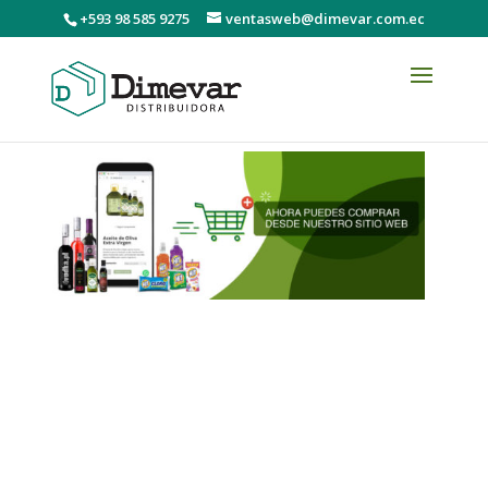
+593 98 585 9275
ventasweb@dimevar.com.ec