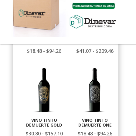
hasta
hasta
$94.26
$675.00
VINO ROSADO
VINO TINTO
DEMUERTE ROSÉ
DEMUERTE DELUXE
Rango
Rango
$
18.48
-
$
94.26
$
41.07
-
$
209.46
de
de
precios:
precios:
desde
desde
$18.48
$41.07
hasta
hasta
$94.26
$209.46
VINO TINTO
VINO TINTO
DEMUERTE GOLD
DEMUERTE ONE
Rango
Rango
$
30.80
-
$
157.10
$
18.48
-
$
94.26