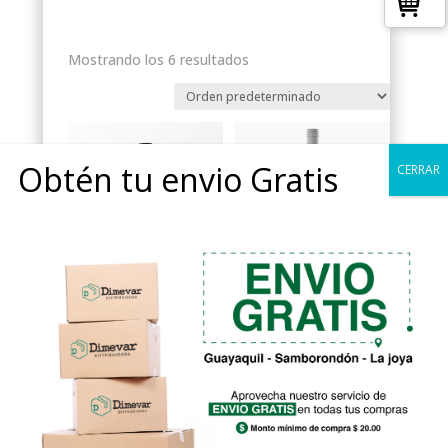
Mostrando los 6 resultados
Obtén tu envio Gratis
CERRAR
DEMUERTE BLACK |
DEMUERTE WHITE
SWAROVSKI EDITION
Rango
$
18.48
-
$
94.26
Rango
$
150.00
-
$
675.00
de
de
precios:
precios:
desde
desde
$18.48
$150.00