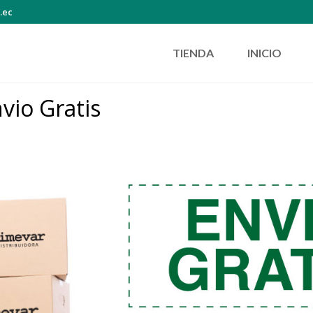
.ec
TIENDA
INICIO
vio Gratis
uarda”