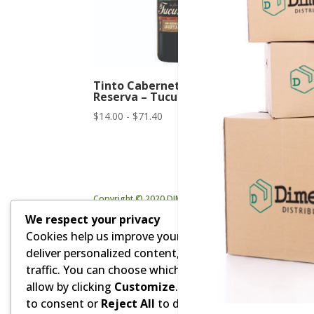
Tinto Cabernet Sauvignon
Tint
Reserva – Tucumen
Bode
Limi
Rango
$
14.00
-
$
71.40
$
45.0
de
precios:
desde
$14.00
hasta
Copyright © 2020 DIMEVAR Cia. Ltda. | Powered by GD
$71.40
We respect your privacy
Cookies help us improve your experience,
deliver personalized content, and analyze
traffic. You can choose which cookies to
allow by clicking
Customize
. Click
Accept All
to consent or
Reject All
to decline non-