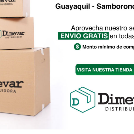
o Gran Reserva Corte de
Tinto Malbec Gran Reserva
ga – Budeguer Partida
Budeguer Partida Limitad
tada
Rango
$
32.00
-
$
163.20
Rango
0
-
$
229.50
de
de
precios:
precios:
desde
desde
$32.00
$45.00
hasta
CStudio
hasta
$163.20
$229.50