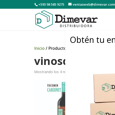
+593 98 585 9275
ventasweb@dimevar.com
Obtén tu en
Inicio
/ Productos etiquetados “vinosdeg
vinosdeguarda
Mostrando los 4 resultados