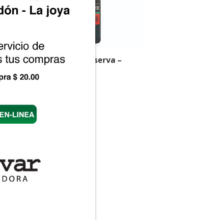
 –
Tinto Malbec Reserva –
a
Tucumen
Rango
$
14.00
-
$
71.40
de
precios:
desde
$14.00
hasta
$71.40