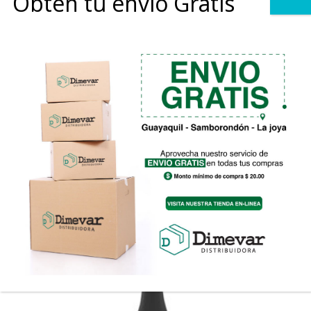
Obtén tu envio Gratis
0
Demuerte White
Rango
$
18.48
-
$
94.26
de
precios:
desde
$18.48
hasta
$94.26