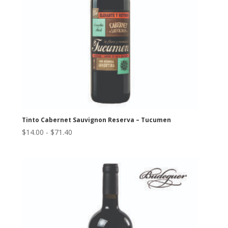
Tinto Cabernet Sauvignon Reserva – Tucumen
Rango
$
14.00
-
$
71.40
de
precios:
desde
$14.00
hasta
$71.40