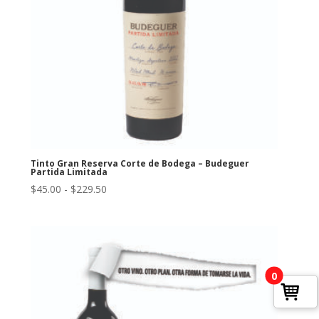
Tinto Gran Reserva Corte de Bodega – Budeguer
Partida Limitada
Rango
$
45.00
-
$
229.50
de
precios:
desde
$45.00
hasta
0
$229.50