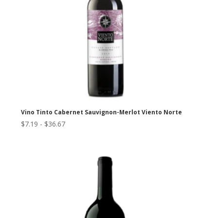
Vino Tinto Cabernet Sauvignon-Merlot Viento Norte
Rango
$
7.19
-
$
36.67
de
precios:
desde
$7.19
hasta
$36.67