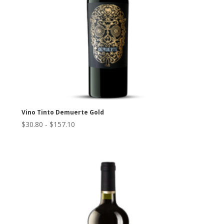
Vino Tinto Demuerte Gold
Rango
$
30.80
-
$
157.10
de
precios:
desde
$30.80
hasta
$157.10