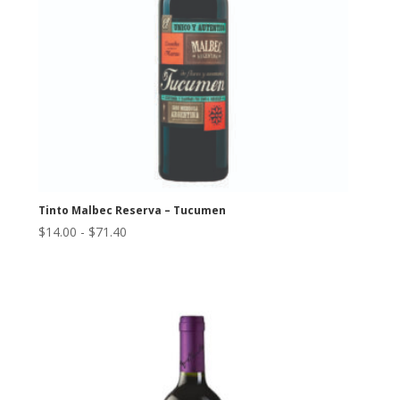
Tinto Malbec Reserva – Tucumen
Rango
$
14.00
-
$
71.40
de
precios:
desde
$14.00
hasta
$71.40