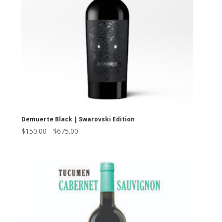
Demuerte Black | Swarovski Edition
Rango
$
150.00
-
$
675.00
de
precios:
desde
$150.00
hasta
$675.00