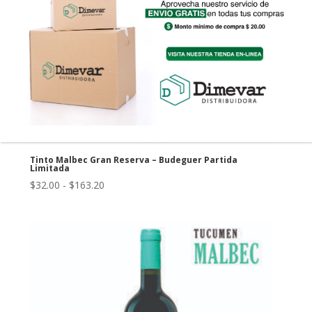
Tinto Malbec Gran Reserva – Budeguer Partida
Limitada
Rango
$
32.00
-
$
163.20
de
precios:
desde
$32.00
hasta
$163.20