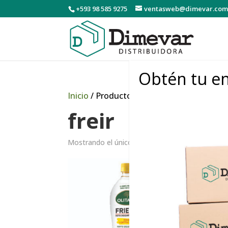
+593 98 585 9275
ventasweb@dimevar.com
Obtén tu en
Inicio
/ Productos etiquetados “freir”
freir
Mostrando el único resultado