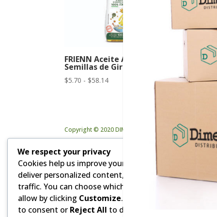
FRIENN Aceite Alto Oléico de
Semillas de Girasol
Rango
$
5.70
-
$
58.14
de
precios:
desde
$5.70
Copyright © 2020 DIMEVAR Cia. Ltda. | Powered by GD
hasta
$58.14
We respect your privacy
Cookies help us improve your experience,
deliver personalized content, and analyze
traffic. You can choose which cookies to
allow by clicking
Customize
. Click
Accept All
to consent or
Reject All
to decline non-