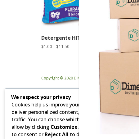
Detergente HIT Floral
Rango
$
1.00
-
$
11.50
de
precios:
desde
$1.00
Copyright © 2020 DIMEVAR Cia. Ltda. | Powered by GD
hasta
$11.50
We respect your privacy
Cookies help us improve your experience,
deliver personalized content, and analyze
traffic. You can choose which cookies to
allow by clicking
Customize
. Click
Accept All
to consent or
Reject All
to decline non-