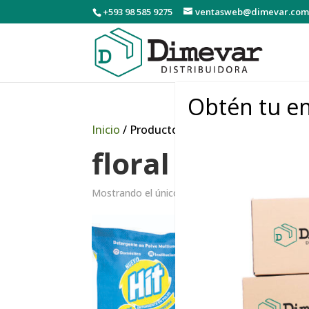
+593 98 585 9275
ventasweb@dimevar.com
Obtén tu en
Inicio
/ Productos etiquetados “floral”
floral
Mostrando el único resultado