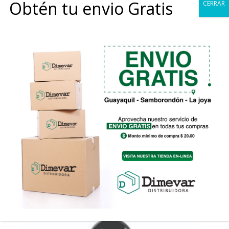
Obtén tu envio Gratis
CERRAR
0
Tinto Gran Reserva Corte de Bodega – Budeguer
Partida Limitada
Rango
$
45.00
-
$
229.50
de
precios:
desde
$45.00
hasta
$229.50