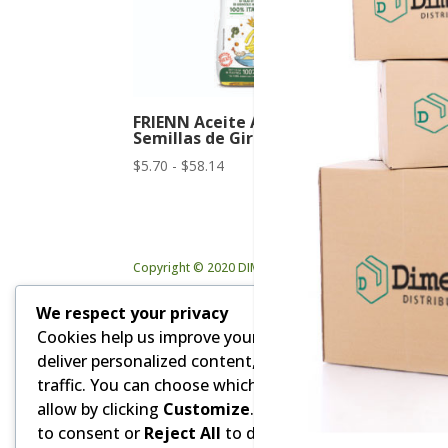
FRIENN Aceite Alto Oléico de
Semillas de Girasol
Rango
$
5.70
-
$
58.14
de
precios:
desde
$5.70
Copyright © 2020 DIMEVAR Cia. Ltda. | Powered by GD
hasta
$58.14
We respect your privacy
Cookies help us improve your experience,
deliver personalized content, and analyze
traffic. You can choose which cookies to
allow by clicking
Customize
. Click
Accept All
to consent or
Reject All
to decline non-