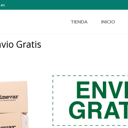
.ec
TIENDA
INICIO
vio Gratis
irasol”
l