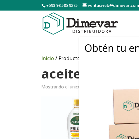
+593 98 585 9275
ventasweb@dimevar.com
Obtén tu en
Inicio
/ Productos etiquetados “aceitedeg
aceitedegiraso
Mostrando el único resultado